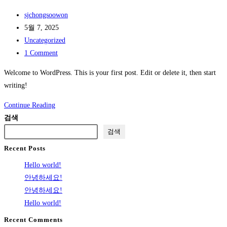
세
Post
sjchongsoowon
요!
author:
Post
5월 7, 2025
published:
Post
Uncategorized
category:
Post
1 Comment
comments:
Welcome to WordPress. This is your first post. Edit or delete it, then start
writing!
Hello
Continue Reading
world!
검색
검색
Recent Posts
Hello world!
안녕하세요!
안녕하세요!
Hello world!
Recent Comments