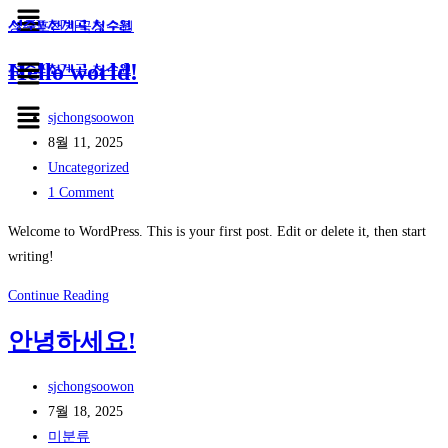
Menu
Skip
성주포천계곡청수원
성주포천계곡
청수원
to
Menu
Hello world!
성주포천계곡
청수원
content
Menu
Post
sjchongsoowon
author:
Post
8월 11, 2025
published:
Post
Uncategorized
category:
Post
1 Comment
comments:
Welcome to WordPress. This is your first post. Edit or delete it, then start
writing!
Hello
Continue Reading
world!
안녕하세요!
Post
sjchongsoowon
author:
Post
7월 18, 2025
published:
Post
미분류